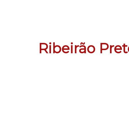
Ribeirão Pret
bairro Cândido Portinari
Conquiste 
no Lar Ingl