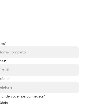
Cadastre-se
receba uma simulação grátis!
me*
ail*
efone*
r onde você nos conheceu?
ádio