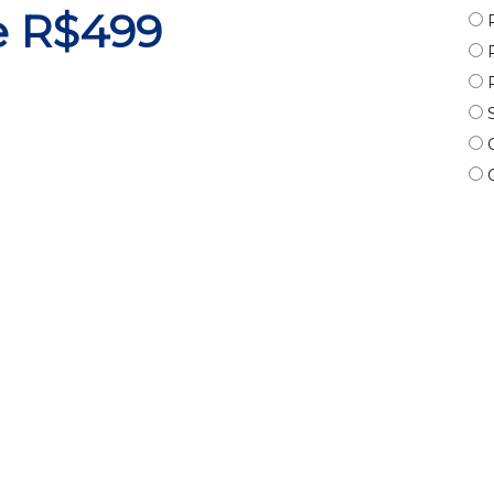
de R$499
P
P
P
S
C
O