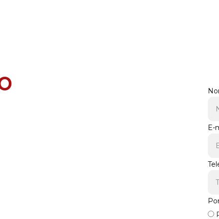
e 
o
No
E-m
seu apê 
Tel
aterra
Po
R